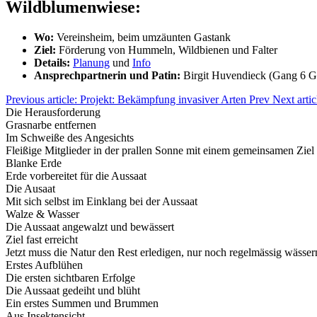
Wildblumenwiese:
Wo:
Vereinsheim, beim umzäunten Gastank
Ziel:
Förderung von Hummeln, Wildbienen und Falter
Details:
Planung
und
Info
Ansprechpartnerin und Patin:
Birgit Huvendieck (Gang 6 G
Previous article: Projekt: Bekämpfung invasiver Arten
Prev
Next arti
Die Herausforderung
Grasnarbe entfernen
Im Schweiße des Angesichts
Fleißige Mitglieder in der prallen Sonne mit einem gemeinsamen Ziel
Blanke Erde
Erde vorbereitet für die Aussaat
Die Ausaat
Mit sich selbst im Einklang bei der Aussaat
Walze & Wasser
Die Aussaat angewalzt und bewässert
Ziel fast erreicht
Jetzt muss die Natur den Rest erledigen, nur noch regelmässig wässer
Erstes Aufblühen
Die ersten sichtbaren Erfolge
Die Aussaat gedeiht und blüht
Ein erstes Summen und Brummen
Aus Insektensicht