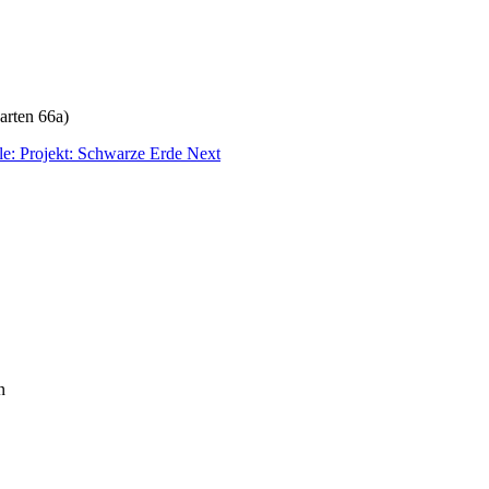
arten 66a)
cle: Projekt: Schwarze Erde
Next
n